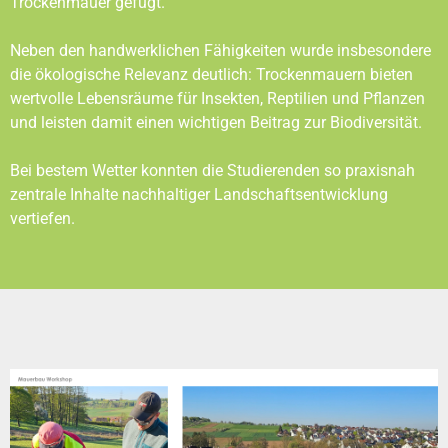
Trockenmauer gefügt.
Neben den handwerklichen Fähigkeiten wurde insbesondere
die ökologische Relevanz deutlich: Trockenmauern bieten
wertvolle Lebensräume für Insekten, Reptilien und Pflanzen
und leisten damit einen wichtigen Beitrag zur Biodiversität.
Bei bestem Wetter konnten die Studierenden so praxisnah
zentrale Inhalte nachhaltiger Landschaftsentwicklung
vertiefen.